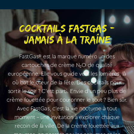
Cocktails FastGas -
Jamais à la traîne
FastGas® est la marque numéro un des
cartouches de crème N₂O de qualité
européenne. Elle vous guide vers les lumières, là
où bat le cœur de la fête. Des cocktails pour
sortir le soir ? C’est parti. Envie d’un peu plus de
crème fouettée pour couronner le tout ? Bien sûr.
Avec FastGas, c’est la vie nocturne à tout
moment – une invitation à explorer chaque
recoin de la ville. De la crème fouettée aux