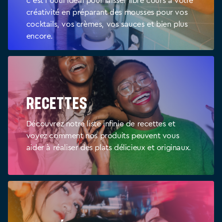
c'est l'outil idéal pour laisser libre cours à votre
créativité en préparant des mousses pour vos
cocktails, vos crèmes, vos sauces et bien plus
encore.
Recettes
Découvrez notre liste infinie de recettes et
voyez comment nos produits peuvent vous
aider à réaliser des plats délicieux et originaux.