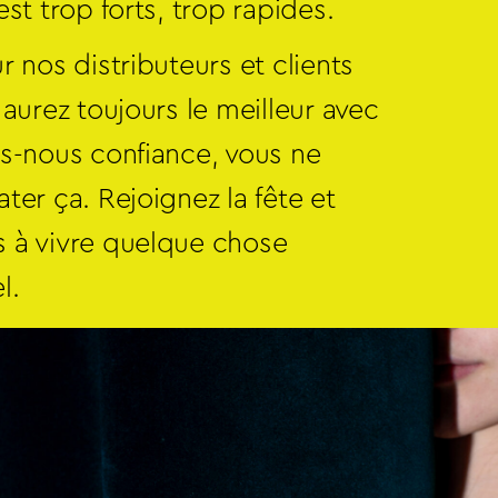
est trop forts, trop rapides.
r nos distributeurs et clients
 aurez toujours le meilleur avec
es-nous confiance, vous ne
ter ça. Rejoignez la fête et
 à vivre quelque chose
l.