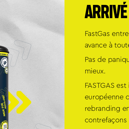
ARRIVÉ
FastGas entre
avance à tou
Pas de paniqu
mieux.
FASTGAS est i
européenne qu
rebranding en
contrefaçons 