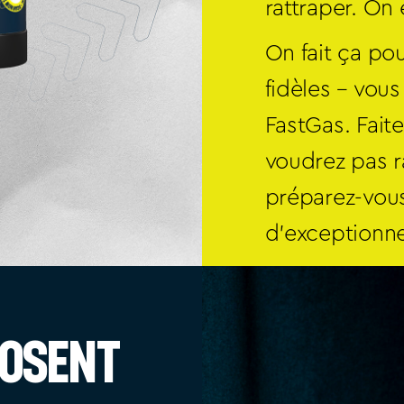
rattraper. On 
On fait ça pou
fidèles – vous
FastGas. Fait
voudrez pas ra
préparez-vous
d’exceptionne
losent