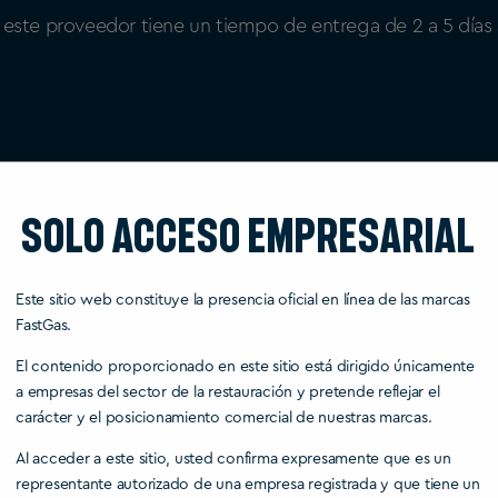
 este proveedor tiene un tiempo de entrega de 2 a 5 días 
n España
Solo acceso empresarial
 de patrones de crema batida
ir de 39,95€
Este sitio web constituye la presencia oficial en línea de las marcas
ecogida en una tienda Partygas24.nl
FastGas.
El contenido proporcionado en este sitio está dirigido únicamente
ienda muy conocida en España originalmente de Holanda q
a empresas del sector de la restauración y pretende reflejar el
dores de presión hasta tanques de óxido nitroso de may
carácter y el posicionamiento comercial de nuestras marcas.
egir entre 10, 24 ó 50 piezas de diferentes marcas. Este 
Al acceder a este sitio, usted confirma expresamente que es un
representante autorizado de una empresa registrada y que tiene un
porte total superior a 39,95 euros. Finalmente, la entrega 