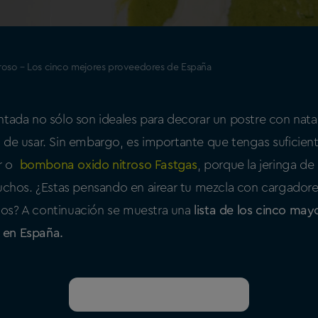
oso – Los cinco mejores proveedores de España
ntada no sólo son ideales para decorar un postre con nat
 de usar. Sin embargo, es importante que tengas suficie
r o
bombona oxido nitroso Fastgas
, porque la jeringa d
tuchos. ¿Estas pensando en airear tu mezcla con cargador
os? A continuación se muestra una
lista de los cinco ma
 en España.
Conviértase en Distribuidor