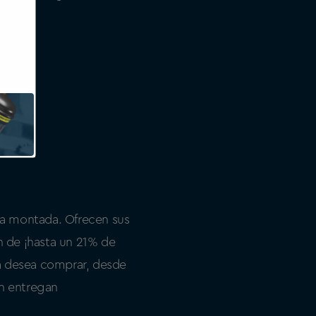
ta montada. Ofrecen sus
n de ¡hasta un 21% de
a desea comprar, desde
én entregan