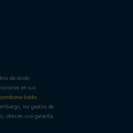
dros de óxido
mociones en sus
bombona óxido
n embargo, los gastos de
mo, ofrecen una garantía