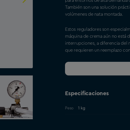
para entornos de alta demanda c
También son una solución práct
volúmenes de nata montada.
Estos reguladores son especialm
máquina de crema aún no está di
interrupciones, a diferencia de
que requieren un reemplazo cons
Consigue un presupuesto a
Especificaciones
Peso
1 kg