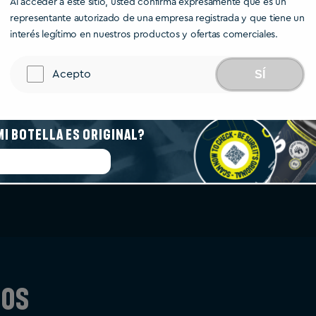
Al acceder a este sitio, usted confirma expresamente que es un
representante autorizado de una empresa registrada y que tiene un
interés legítimo en nuestros productos y ofertas comerciales.
Acepto
SÍ
Mi botella es original?
Iniciar autenticación
dos