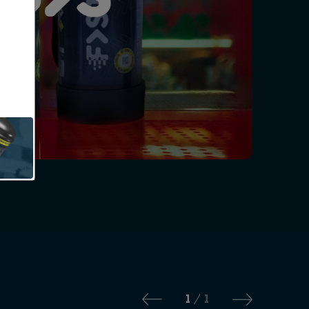
1
1
/