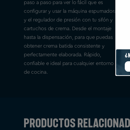
paso a paso para ver lo fácil que es
configurar y usar la máquina espumadora
y el regulador de presión con tu sifón y
cartuchos de crema. Desde el montaje
hasta la dispensación, para que puedas
obtener crema batida consistente y
¿
perfectamente elaborada. Rápido,
confiable e ideal para cualquier entorno
de cocina.
Productos relaciona