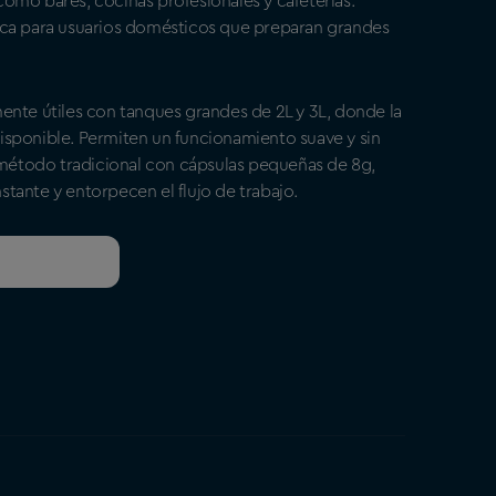
omo bares, cocinas profesionales y cafeterías.
ica para usuarios domésticos que preparan grandes
ente útiles con tanques grandes de 2L y 3L, donde la
sponible. Permiten un funcionamiento suave y sin
l método tradicional con cápsulas pequeñas de 8g,
tante y entorpecen el flujo de trabajo.
l por mayor