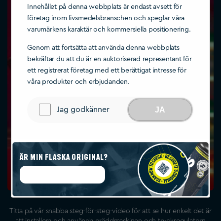
Innehållet på denna webbplats är endast avsett för
företag inom livsmedelsbranschen och speglar våra
varumärkens karaktär och kommersiella positionering.
Genom att fortsätta att använda denna webbplats
bekräftar du att du är en auktoriserad representant för
ett registrerat företag med ett berättigat intresse för
våra produkter och erbjudanden.
Jag godkänner
JA
Är min flaska original?
Starta autentisering
Titta på vår snabba steg-för-steg-video för att se hur enkelt det är
att installera och använda gräddmaskinen och tryckregulatorn