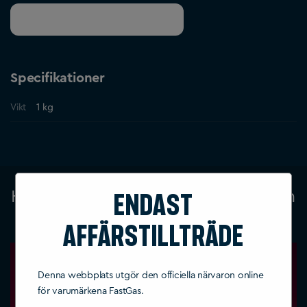
Få en offert för grossistköp
Specifikationer
Vikt
1 kg
Hur man ställer in gräddmaskinen
Endast
och tryckregulatorn
affärstillträde
Denna webbplats utgör den officiella närvaron online
för varumärkena FastGas.