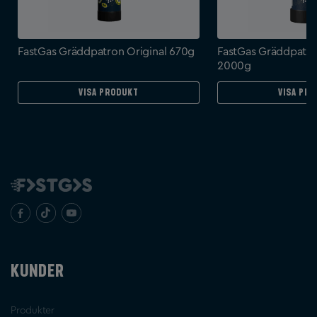
FastGas Gräddpatron Original 670g
FastGas Gräddpatro
2000g
Visa produkt
Visa pr
KUNDER
Produkter