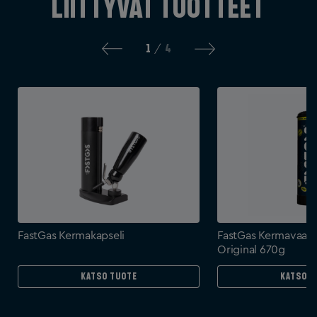
Liittyvät tuotteet
1
4
/
FastGas Kermakapseli
FastGas Kermavaah
Original 670g
Katso tuote
Katso t