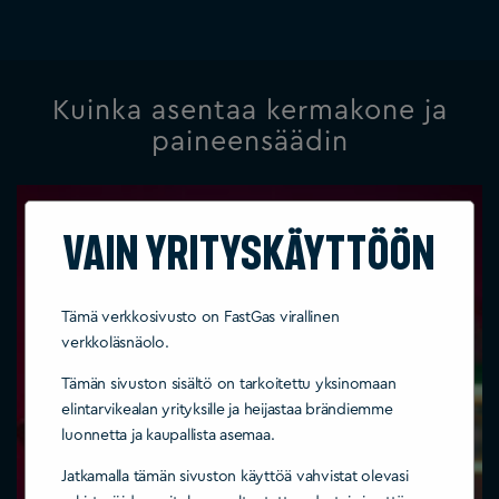
Kuinka asentaa kermakone ja
paineensäädin
Vain yrityskäyttöön
Tämä verkkosivusto on FastGas virallinen
verkkoläsnäolo.
Tämän sivuston sisältö on tarkoitettu yksinomaan
elintarvikealan yrityksille ja heijastaa brändiemme
luonnetta ja kaupallista asemaa.
Jatkamalla tämän sivuston käyttöä vahvistat olevasi