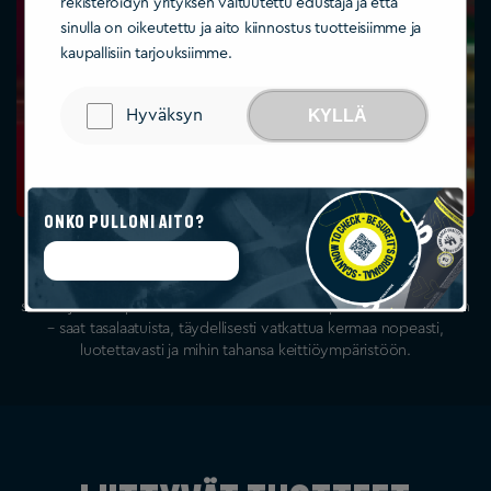
rekisteröidyn yrityksen valtuutettu edustaja ja että
sinulla on oikeutettu ja aito kiinnostus tuotteisiimme ja
kaupallisiin tarjouksiimme.
Hyväksyn
KYLLÄ
Onko pulloni aito?
Aloita todentaminen
Katso nopea vaiheittainen selitysvideomme nähdäksesi, kuinka
helppoa on asentaa ja käyttää kermakonetta ja paineensäädintä
sifonin ja kermapatruunoiden kanssa. Kokoonpanosta annosteluun
– saat tasalaatuista, täydellisesti vatkattua kermaa nopeasti,
luotettavasti ja mihin tahansa keittiöympäristöön.