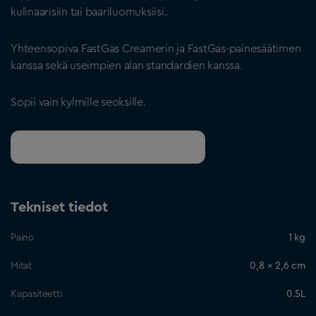
kulinaarisiin tai baariluomuksiisi.
Yhteensopiva FastGas Creamerin ja FastGas-painesäätimen
kanssa sekä useimpien alan standardien kanssa.
Sopii vain kylmille seoksille.
Pyydä tukkuhintaista tarjousta
Tekniset tiedot
Paino
1 kg
Mitat
0,8 × 2,6 cm
Kapasiteetti
0.5L