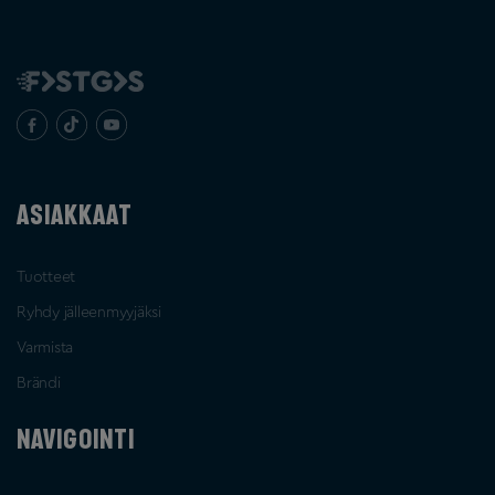
ASIAKKAAT
Tuotteet
Ryhdy jälleenmyyjäksi
Varmista
Brändi
NAVIGOINTI