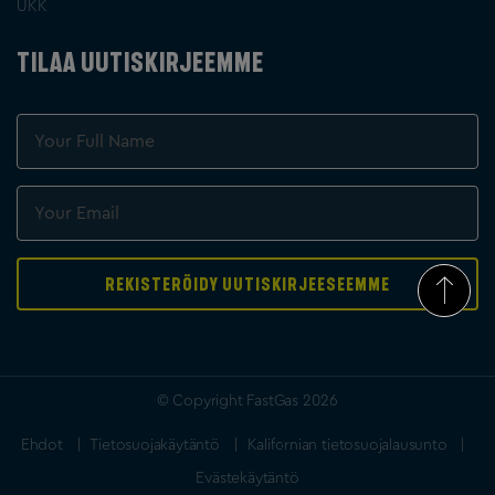
UKK
TILAA UUTISKIRJEEMME
© Copyright FastGas 2026
Ehdot
Tietosuojakäytäntö
Kalifornian tietosuojalausunto
Evästekäytäntö