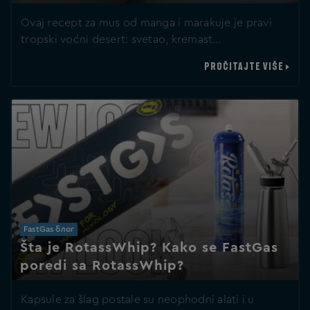
Ovaj recept za mus od manga i marakuje je pravi
tropski voćni desert: svetao, kremast…
PROČITAJTE VIŠE
FastGas блог
Šta je RotassWhip? Kako se FastGas
poredi sa RotassWhip?
Kapsule za šlag postale su neophodni alati i u