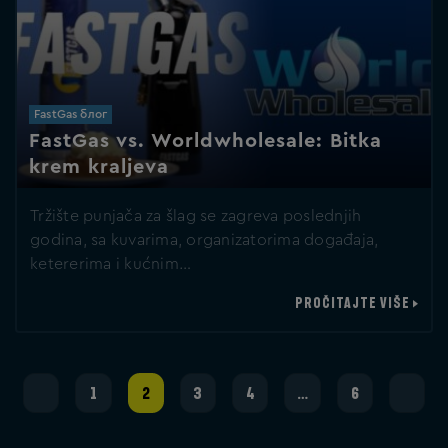
FastGas блог
FastGas vs. Worldwholesale: Bitka
krem kraljeva
Tržište punjača za šlag se zagreva poslednjih
godina, sa kuvarima, organizatorima događaja,
ketererima i kućnim…
PROČITAJTE VIŠE
1
2
3
4
…
6