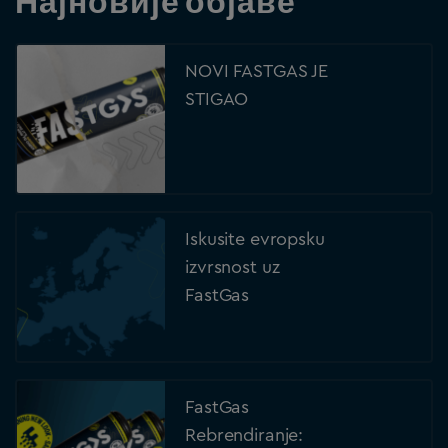
Најновије објаве
NOVI FASTGAS JE
STIGAO
Iskusite evropsku
izvrsnost uz
FastGas
FastGas
Rebrendiranje: