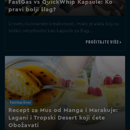
FastGas vs QuickWhip Kapsule: Ko
pravi bolji šlag?
U svetu kulinarske kreativnosti, malo je alata koji su
toliko neophodni kao kapsule za šlag.…
PROČITAJTE VIŠE
FastGas блог
Recept za Mus od Manga i Marakuje:
Lagani i Tropski Desert koji ćete
Obožavati