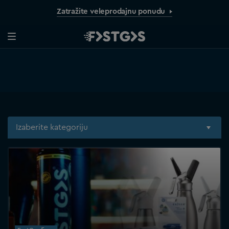
Zatražite veleprodajnu ponudu
Izaberite kategoriju