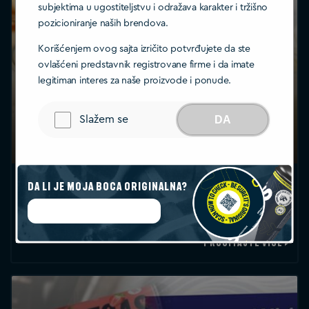
subjektima u ugostiteljstvu i odražava karakter i tržišno
pozicioniranje naših brendova.
Korišćenjem ovog sajta izričito potvrđujete da ste
ovlašćeni predstavnik registrovane firme i da imate
legitiman interes za naše proizvode i ponude.
FastGas блог
Recept za karamel mousse:
Slažem se
DA
Neodoljivo svilenkasti i jednostavan
desert
Postoji nešto magično u tome kako se bogati,
Da li je moja boca originalna?
puterasti karamel može transformisati u prozračnu
Započni autentifikaciju
poslasticu.…
PROČITAJTE VIŠE