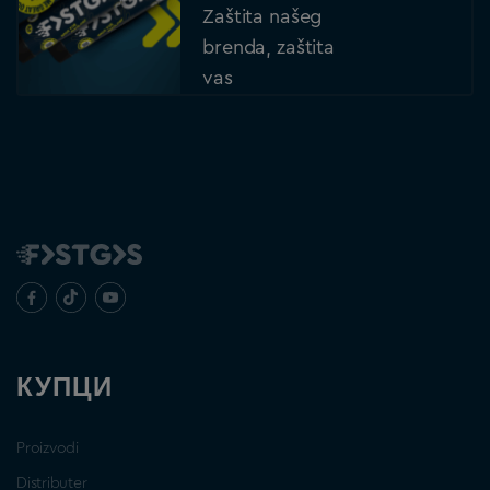
Zaštita našeg
brenda, zaštita
vas
КУПЦИ
Proizvodi
Distributer