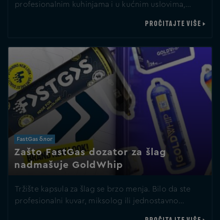
profesionalnim kuhinjama i u kućnim uslovima,…
PROČITAJTE VIŠE
FastGas блог
Zašto FastGas dozator za šlag
nadmašuje GoldWhip
Tržište kapsula za šlag se brzo menja. Bilo da ste
profesionalni kuvar, miksolog ili jednostavno…