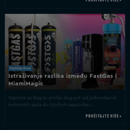
PROČITAJTE VIŠE
FastGas блог
Istraživanje razlika između FastGas i
MiamiMagic
Kapsule za šlag su prešle dug put od jednostavnih
kuhinjskih alata do ključnih saputnika i…
PROČITAJTE VIŠE