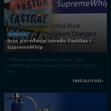
FastGas блог
Brzo poređenje između FastGas i
SupremeWhip
Tržište punjača za šlag brzo je raslo tokom
proteklih godina, zahvaljujući sve većoj potražnji
od…
PROČITAJTE VIŠE