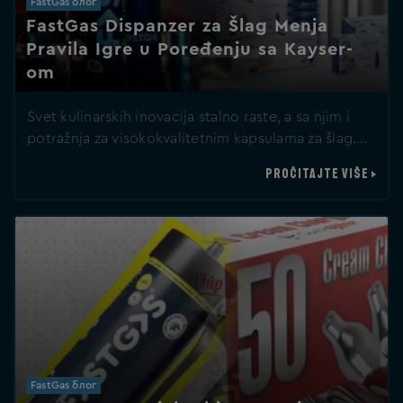
FastGas блог
FastGas Dispanzer za Šlag Menja
Pravila Igre u Poređenju sa Kayser-
om
Svet kulinarskih inovacija stalno raste, a sa njim i
potražnja za visokokvalitetnim kapsulama za šlag.…
PROČITAJTE VIŠE
FastGas блог